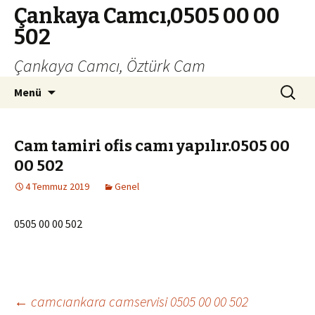
Çankaya Camcı,0505 00 00
502
Çankaya Camcı, Öztürk Cam
İçeriğe
Arama:
Menü
geç
Cam tamiri ofis camı yapılır.0505 00
00 502
4 Temmuz 2019
Genel
0505 00 00 502
←
camcıankara camservisi 0505 00 00 502