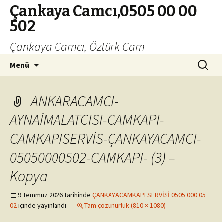
Çankaya Camcı,0505 00 00
502
Çankaya Camcı, Öztürk Cam
İçeriğe
Arama:
Menü
geç
ANKARACAMCI-
AYNAİMALATCISI-CAMKAPI-
CAMKAPISERVİS-ÇANKAYACAMCI-
05050000502-CAMKAPI- (3) –
Kopya
9 Temmuz 2026
tarihinde
ÇANKAYACAMKAPI SERVİSİ 0505 000 05
02
içinde yayınlandı
Tam çözünürlük (810 × 1080)