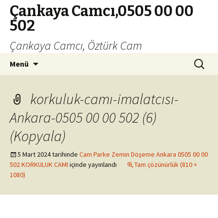
Çankaya Camcı,0505 00 00
502
Çankaya Camcı, Öztürk Cam
İçeriğe
Arama:
Menü
geç
korkuluk-camı-imalatcısı-
Ankara-0505 00 00 502 (6)
(Kopyala)
5 Mart 2024
tarihinde
Cam Parke Zemin Döşeme Ankara 0505 00 00
502 KORKULUK CAMI
içinde yayınlandı
Tam çözünürlük (810 ×
1080)