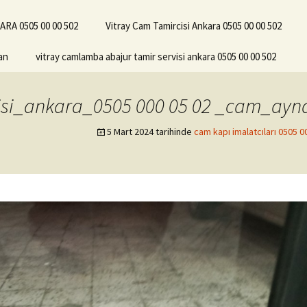
RA 0505 00 00 502
Vitray Cam Tamircisi Ankara 0505 00 00 502
an
vitray camlamba abajur tamir servisi ankara 0505 00 00 502
si_ankara_0505 000 05 02 _cam_ayna_
5 Mart 2024
tarihinde
cam kapı imalatcıları 0505 