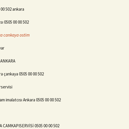
 00 502 ankara
sı 0505 00 00 502
ara cankaya ostim
var
2 ANKARA
ra çankaya 0505 00 00 502
servisi
m imalatcısı Ankara 0505 00 00 502
 CAMKAPISERVİSİ 0505 00 00 502