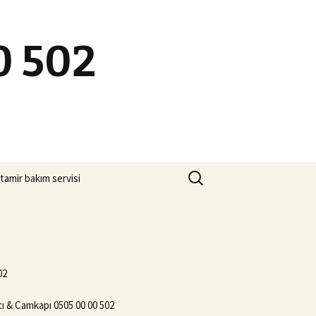
0 502
Arama:
tamir bakım servisi
02
ı & Camkapı 0505 00 00 502