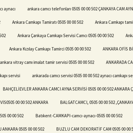
cı aynacı
ankara camcı telefonları 0505 00 00 502 ÇANKAYA CAM AY
2
Ankara Camkapı Tamiratı 0505 00 00 502
Ankara Camkapı tamir
502
Ankara Çankaya Camkapı Servisi Camcı 0505 00 00 502
Ank
Ankara Kızılay Camkapı Tamirci 0505 00 00 502
ANKARA OFİS BÖ
ankara vitray camı imalat tamir servisi 0505 00 00 502
ANKARADA CAM
kapı servisi
ankarada camcı servisi 0505 00 00 502 aynacı camkapı ser
BAHÇELİEVLER ANKARA CAMCI AYNA SERVİSİ 0505 00 00 502 ANKARA 
İS0505 00 00 502 ANKARA
BALGATCAMCI, 0505 00 00 502 ,ÇANKA
05 00 00 502
Batıkent-CAMKAPI-camcı-aynacı-0505 00 00 502
ANKARA 0505 00 00 502
BUZLU CAM DEKORATİF CAM 0505 00 00 