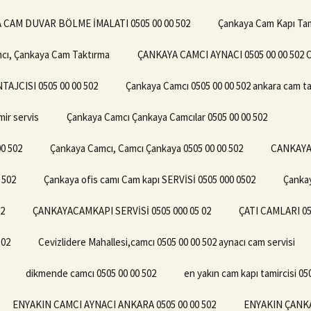
 CAM DUVAR BÖLME İMALATI 0505 00 00 502
Çankaya Cam Kapı Tami
mcı, Çankaya Cam Taktırma
ÇANKAYA CAMCI AYNACI 0505 00 00 50
JCISI 0505 00 00 502
Çankaya Camcı 0505 00 00 502 ankara cam ta
ir servis
Çankaya Camcı Çankaya Camcılar 0505 00 00 502
00 502
Çankaya Camcı, Camcı Çankaya 0505 00 00 502
CANKAYA 
 502
Çankaya ofis camı Cam kapı SERVİSİ 0505 000 0502
Çankay
2
ÇANKAYACAMKAPI SERVİSİ 0505 000 05 02
ÇATI CAMLARI 05
502
Cevizlidere Mahallesi,camcı 0505 00 00 502 aynacı cam servisi
dikmende camcı 0505 00 00 502
en yakın cam kapı tamircisi 05
ENYAKIN CAMCI AYNACI ANKARA 0505 00 00 502
ENYAKIN ÇANKA