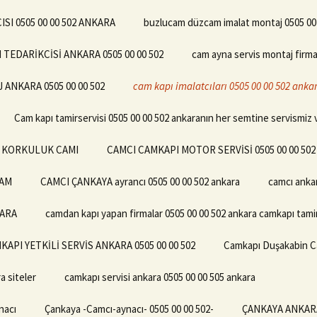
I 0505 00 00 502 ANKARA
buzlucam düzcam imalat montaj 0505 00
EDARİKCİSİ ANKARA 0505 00 00 502
cam ayna servis montaj firma
NKARA 0505 00 00 502
cam kapı imalatcıları 0505 00 00 502 ank
Cam kapı tamirservisi 0505 00 00 502 ankaranın her semtine servismiz 
02 KORKULUK CAMI
CAMCI CAMKAPI MOTOR SERVİSİ 0505 00 00 50
CAM
CAMCI ÇANKAYA ayrancı 0505 00 00 502 ankara
camcı anka
KARA
camdan kapı yapan firmalar 0505 00 00 502 ankara camkapı tamir
KAPI YETKİLİ SERVİS ANKARA 0505 00 00 502
Camkapı Duşakabin Ca
a siteler
camkapı servisi ankara 0505 00 00 505 ankara
nacı
Çankaya -Camcı-aynacı- 0505 00 00 502-
ÇANKAYA ANKARA