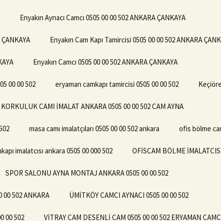
Enyakın Aynacı Camcı 0505 00 00 502 ANKARA ÇANKAYA
RA ÇANKAYA
Enyakın Cam Kapı Tamircisi 0505 00 00 502 ANKARA ÇAN
NKAYA
Enyakın Camcı 0505 00 00 502 ANKARA ÇANKAYA
5 00 00 502
eryaman camkapı tamircisi 0505 00 00 502
Keçiöre
KORKULUK CAMI İMALAT ANKARA 0505 00 00 502 CAM AYNA
502
masa camı imalatçıları 0505 00 00 502 ankara
ofis bölme ca
kapı imalatcısı ankara 0505 00 000 502
OFİSCAM BÖLME İMALATCISI 
SPOR SALONU AYNA MONTAJ ANKARA 0505 00 00 502
 00 502 ANKARA
ÜMİTKÖY CAMCI AYNACI 0505 00 00 502
 00 502
VİTRAY CAM DESENLİ CAM 0505 00 00 502 ERYAMAN CAM