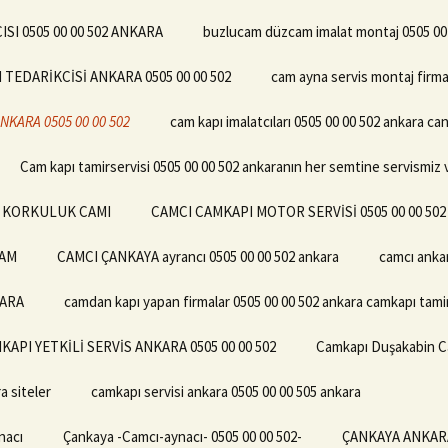
I 0505 00 00 502 ANKARA
buzlucam düzcam imalat montaj 0505 00
EDARİKCİSİ ANKARA 0505 00 00 502
cam ayna servis montaj firma
KARA 0505 00 00 502
cam kapı imalatcıları 0505 00 00 502 ankara c
Cam kapı tamirservisi 0505 00 00 502 ankaranın her semtine servismiz 
02 KORKULUK CAMI
CAMCI CAMKAPI MOTOR SERVİSİ 0505 00 00 50
CAM
CAMCI ÇANKAYA ayrancı 0505 00 00 502 ankara
camcı anka
KARA
camdan kapı yapan firmalar 0505 00 00 502 ankara camkapı tamir
KAPI YETKİLİ SERVİS ANKARA 0505 00 00 502
Camkapı Duşakabin Ca
a siteler
camkapı servisi ankara 0505 00 00 505 ankara
nacı
Çankaya -Camcı-aynacı- 0505 00 00 502-
ÇANKAYA ANKARA