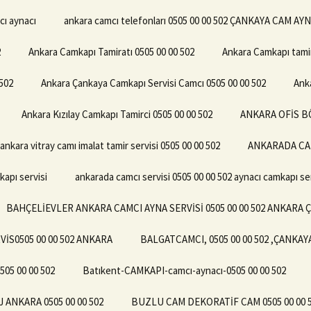
cı aynacı
ankara camcı telefonları 0505 00 00 502 ÇANKAYA CAM AY
2
Ankara Camkapı Tamiratı 0505 00 00 502
Ankara Camkapı tamir
502
Ankara Çankaya Camkapı Servisi Camcı 0505 00 00 502
Ank
Ankara Kızılay Camkapı Tamirci 0505 00 00 502
ANKARA OFİS BÖ
ankara vitray camı imalat tamir servisi 0505 00 00 502
ANKARADA CAM
kapı servisi
ankarada camcı servisi 0505 00 00 502 aynacı camkapı ser
BAHÇELİEVLER ANKARA CAMCI AYNA SERVİSİ 0505 00 00 502 ANKARA 
İS0505 00 00 502 ANKARA
BALGATCAMCI, 0505 00 00 502 ,ÇANKA
05 00 00 502
Batıkent-CAMKAPI-camcı-aynacı-0505 00 00 502
ANKARA 0505 00 00 502
BUZLU CAM DEKORATİF CAM 0505 00 00 