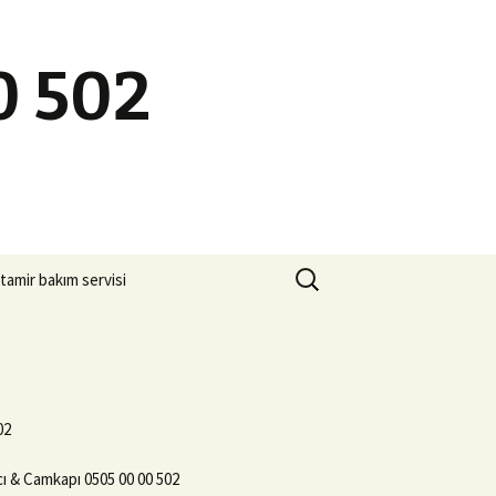
0 502
Arama:
tamir bakım servisi
02
ı & Camkapı 0505 00 00 502