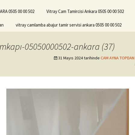
RA 0505 00 00 502
Vitray Cam Tamircisi Ankara 0505 00 00 502
an
vitray camlamba abajur tamir servisi ankara 0505 00 00 502
mkapı-05050000502-ankara (37)
31 Mayıs 2024
tarihinde
CAM AYNA TOPDAN 