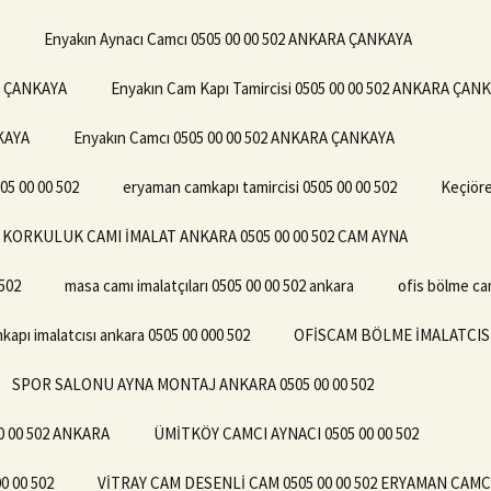
Enyakın Aynacı Camcı 0505 00 00 502 ANKARA ÇANKAYA
RA ÇANKAYA
Enyakın Cam Kapı Tamircisi 0505 00 00 502 ANKARA ÇAN
NKAYA
Enyakın Camcı 0505 00 00 502 ANKARA ÇANKAYA
5 00 00 502
eryaman camkapı tamircisi 0505 00 00 502
Keçiöre
KORKULUK CAMI İMALAT ANKARA 0505 00 00 502 CAM AYNA
502
masa camı imalatçıları 0505 00 00 502 ankara
ofis bölme ca
kapı imalatcısı ankara 0505 00 000 502
OFİSCAM BÖLME İMALATCISI 
SPOR SALONU AYNA MONTAJ ANKARA 0505 00 00 502
 00 502 ANKARA
ÜMİTKÖY CAMCI AYNACI 0505 00 00 502
 00 502
VİTRAY CAM DESENLİ CAM 0505 00 00 502 ERYAMAN CAM