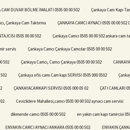
 CAM DUVAR BÖLME İMALATI 0505 00 00 502
Çankaya Cam Kapı Tami
mcı, Çankaya Cam Taktırma
ÇANKAYA CAMCI AYNACI 0505 00 00 50
JCISI 0505 00 00 502
Çankaya Camcı 0505 00 00 502 ankara cam ta
ir servis
Çankaya Camcı Çankaya Camcılar 0505 00 00 502
00 502
Çankaya Camcı, Camcı Çankaya 0505 00 00 502
CANKAYA 
 502
Çankaya ofis camı Cam kapı SERVİSİ 0505 000 0502
Çankay
2
ÇANKAYACAMKAPI SERVİSİ 0505 000 05 02
ÇATI CAMLARI 05
502
Cevizlidere Mahallesi,camcı 0505 00 00 502 aynacı cam servisi
dikmende camcı 0505 00 00 502
en yakın cam kapı tamircisi 05
ENYAKIN CAMCI AYNACI ANKARA 0505 00 00 502
ENYAKIN ÇANKA