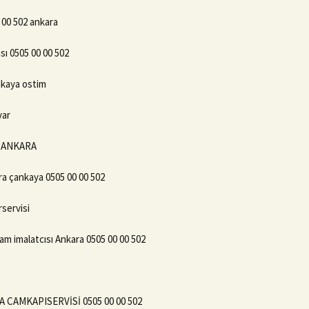
 00 502 ankara
sı 0505 00 00 502
ankaya ostim
var
2 ANKARA
ra çankaya 0505 00 00 502
servisi
m imalatcısı Ankara 0505 00 00 502
 CAMKAPISERVİSİ 0505 00 00 502