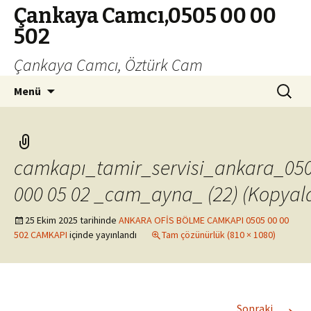
Çankaya Camcı,0505 00 00
502
Çankaya Camcı, Öztürk Cam
İçeriğe
Arama:
Menü
geç
camkapı_tamir_servisi_ankara_05
000 05 02 _cam_ayna_ (22) (Kopyal
25 Ekim 2025
tarihinde
ANKARA OFİS BÖLME CAMKAPI 0505 00 00
502 CAMKAPI
içinde yayınlandı
Tam çözünürlük (810 × 1080)
→
Sonraki