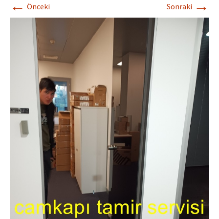
←
→
Önceki
Sonraki