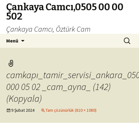
Çankaya Camcı,0505 00 00
502
Çankaya Camcı, Öztürk Cam
İçeriğe
Arama:
Menü
geç
camkapı_tamir_servisi_ankara_05
000 05 02 _cam_ayna_ (142)
(Kopyala)
9 Şubat 2024
Tam çözünürlük (810 × 1080)