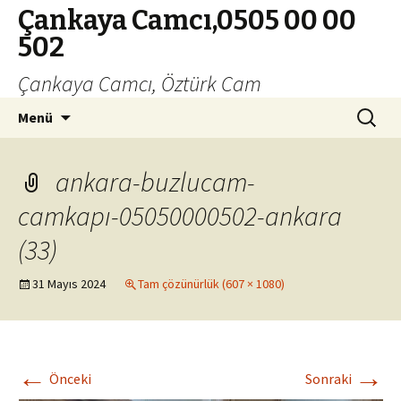
Çankaya Camcı,0505 00 00
502
Çankaya Camcı, Öztürk Cam
İçeriğe
Arama:
Menü
geç
ankara-buzlucam-
camkapı-05050000502-ankara
(33)
31 Mayıs 2024
Tam çözünürlük (607 × 1080)
←
→
Önceki
Sonraki