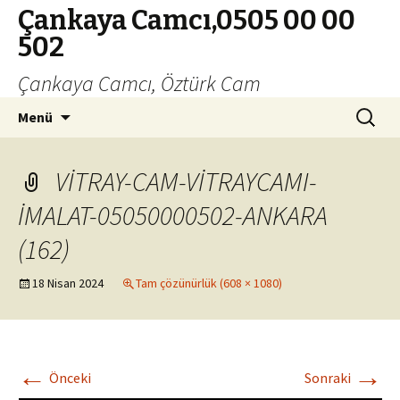
Çankaya Camcı,0505 00 00
502
Çankaya Camcı, Öztürk Cam
İçeriğe
Arama:
Menü
geç
VİTRAY-CAM-VİTRAYCAMI-
İMALAT-05050000502-ANKARA
(162)
18 Nisan 2024
Tam çözünürlük (608 × 1080)
←
→
Önceki
Sonraki