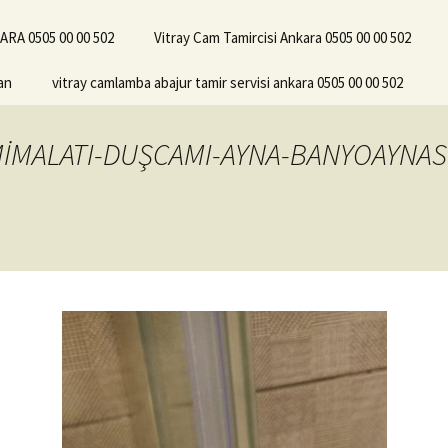
RA 0505 00 00 502
Vitray Cam Tamircisi Ankara 0505 00 00 502
an
vitray camlamba abajur tamir servisi ankara 0505 00 00 502
İMALATI-DUŞCAMI-AYNA-BANYOAYNAS