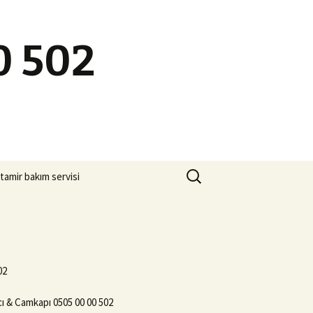
0 502
Arama:
tamir bakım servisi
02
ı & Camkapı 0505 00 00 502