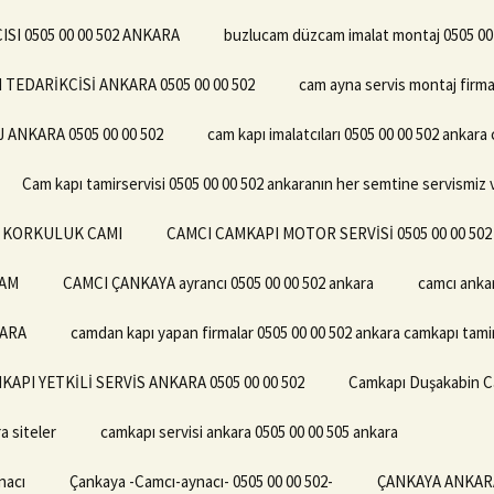
I 0505 00 00 502 ANKARA
buzlucam düzcam imalat montaj 0505 00
EDARİKCİSİ ANKARA 0505 00 00 502
cam ayna servis montaj firma
NKARA 0505 00 00 502
cam kapı imalatcıları 0505 00 00 502 ankar
Cam kapı tamirservisi 0505 00 00 502 ankaranın her semtine servismiz 
02 KORKULUK CAMI
CAMCI CAMKAPI MOTOR SERVİSİ 0505 00 00 50
CAM
CAMCI ÇANKAYA ayrancı 0505 00 00 502 ankara
camcı anka
KARA
camdan kapı yapan firmalar 0505 00 00 502 ankara camkapı tamir
KAPI YETKİLİ SERVİS ANKARA 0505 00 00 502
Camkapı Duşakabin Ca
a siteler
camkapı servisi ankara 0505 00 00 505 ankara
nacı
Çankaya -Camcı-aynacı- 0505 00 00 502-
ÇANKAYA ANKARA