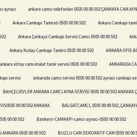
cı aynacı
ankara camcı telefonları 0505 00 00 502 ÇANKAYA CAM AY
2
Ankara Camkapı Tamiratı 0505 00 00 502
Ankara Camkapı tamir
502
Ankara Çankaya Camkapı Servisi Camcı 0505 00 00 502
Ank
Ankara Kızılay Camkapı Tamirci 0505 00 00 502
ANKARA OFİS BÖ
ankara vitray camı imalat tamir servisi 0505 00 00 502
ANKARADA CAM
kapı servisi
ankarada camcı servisi 0505 00 00 502 aynacı camkapı ser
BAHÇELİEVLER ANKARA CAMCI AYNA SERVİSİ 0505 00 00 502 ANKARA 
İS0505 00 00 502 ANKARA
BALGATCAMCI, 0505 00 00 502 ,ÇANKA
05 00 00 502
Batıkent-CAMKAPI-camcı-aynacı-0505 00 00 502
ANKARA 0505 00 00 502
BUZLU CAM DEKORATİF CAM 0505 00 00 