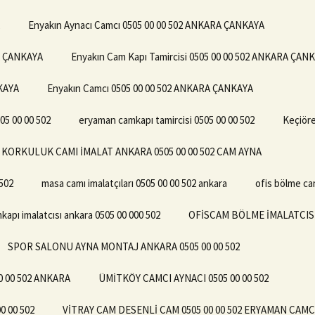
Enyakın Aynacı Camcı 0505 00 00 502 ANKARA ÇANKAYA
RA ÇANKAYA
Enyakın Cam Kapı Tamircisi 0505 00 00 502 ANKARA ÇAN
NKAYA
Enyakın Camcı 0505 00 00 502 ANKARA ÇANKAYA
5 00 00 502
eryaman camkapı tamircisi 0505 00 00 502
Keçiöre
KORKULUK CAMI İMALAT ANKARA 0505 00 00 502 CAM AYNA
502
masa camı imalatçıları 0505 00 00 502 ankara
ofis bölme ca
kapı imalatcısı ankara 0505 00 000 502
OFİSCAM BÖLME İMALATCISI 
SPOR SALONU AYNA MONTAJ ANKARA 0505 00 00 502
 00 502 ANKARA
ÜMİTKÖY CAMCI AYNACI 0505 00 00 502
 00 502
VİTRAY CAM DESENLİ CAM 0505 00 00 502 ERYAMAN CAM