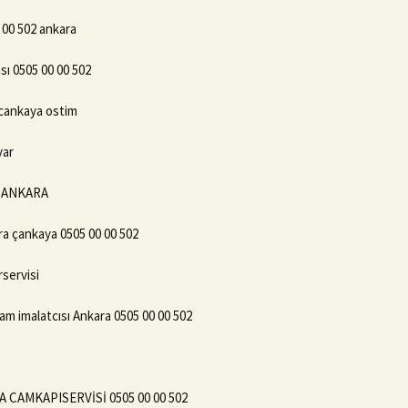
 00 502 ankara
sı 0505 00 00 502
a cankaya ostim
var
2 ANKARA
ra çankaya 0505 00 00 502
servisi
m imalatcısı Ankara 0505 00 00 502
 CAMKAPISERVİSİ 0505 00 00 502