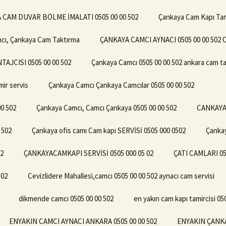
 CAM DUVAR BÖLME İMALATI 0505 00 00 502
Çankaya Cam Kapı Tami
mcı, Çankaya Cam Taktırma
ÇANKAYA CAMCI AYNACI 0505 00 00 50
JCISI 0505 00 00 502
Çankaya Camcı 0505 00 00 502 ankara cam ta
ir servis
Çankaya Camcı Çankaya Camcılar 0505 00 00 502
00 502
Çankaya Camcı, Camcı Çankaya 0505 00 00 502
CANKAYA 
 502
Çankaya ofis camı Cam kapı SERVİSİ 0505 000 0502
Çankay
2
ÇANKAYACAMKAPI SERVİSİ 0505 000 05 02
ÇATI CAMLARI 05
502
Cevizlidere Mahallesi,camcı 0505 00 00 502 aynacı cam servisi
dikmende camcı 0505 00 00 502
en yakın cam kapı tamircisi 05
ENYAKIN CAMCI AYNACI ANKARA 0505 00 00 502
ENYAKIN ÇANKA